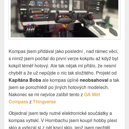
Kompas jsem přidával jako poslední , nad rámec věcí,
s nimiž jsem počítal do první verze kokpitu až když byl
kokpit téměř hotový. Ale tak nějak mi přišlo, že nesmí
chybět a že už nepůjde o nic tak složitého. Projekt od
Kapitána Boba
ale kompas úplně
neobsahoval
a tak
jsem se porozhlédl po jiných hotových modelech.
Nakonec se mi nejvíce zalíbil tento z
GA Wet
Compass
z
Thingverse
Objednal jsem tedy nutné elektronické součástky a
kompas vytiskl. V Hornbachu jsem koupil hobby plexi
sklo a vyřezal si z něj krycí sklo, jenž jsem nechtěl