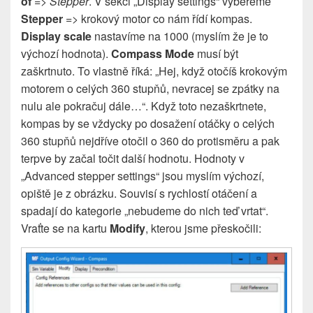
of
=>
Stepper
. V sekci „Display settings“ vybereme
Stepper
=> krokový motor co nám řídí kompas.
Display scale
nastavíme na 1000 (myslím že je to
výchozí hodnota).
Compass Mode
musí být
zaškrtnuto. To vlastně říká: „Hej, když otočíš krokovým
motorem o celých 360 stupňů, nevracej se zpátky na
nulu ale pokračuj dále…“. Když toto nezaškrtnete,
kompas by se vždycky po dosažení otáčky o celých
360 stupňů nejdříve otočil o 360 do protisměru a pak
terpve by začal točit další hodnotu. Hodnoty v
„Advanced stepper settings“ jsou myslím výchozí,
opiště je z obrázku. Souvisí s rychlostí otáčení a
spadají do kategorie „nebudeme do nich teď vrtat“.
Vraťte se na kartu
Modify
, kterou jsme přeskočili: