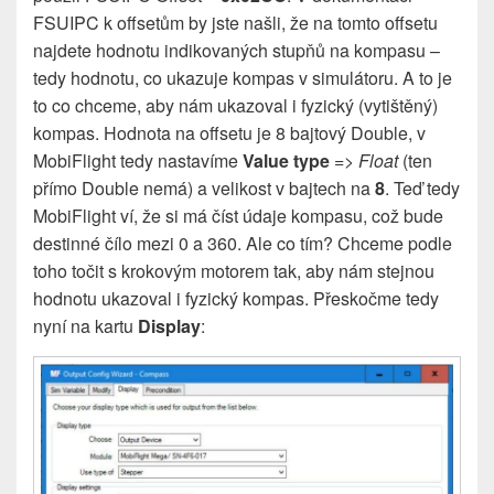
FSUIPC k offsetům by jste našli, že na tomto offsetu
najdete hodnotu indikovaných stupňů na kompasu –
tedy hodnotu, co ukazuje kompas v simulátoru. A to je
to co chceme, aby nám ukazoval i fyzický (vytištěný)
kompas. Hodnota na offsetu je 8 bajtový Double, v
MobiFlight tedy nastavíme
Value type
=>
Float
(ten
přímo Double nemá) a velikost v bajtech na
8
. Teď tedy
MobiFlight ví, že si má číst údaje kompasu, což bude
destinné čílo mezi 0 a 360. Ale co tím? Chceme podle
toho točit s krokovým motorem tak, aby nám stejnou
hodnotu ukazoval i fyzický kompas. Přeskočme tedy
nyní na kartu
Display
: