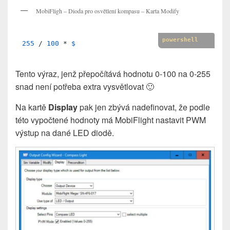
MobiFligh – Dioda pro osvětlení kompasu – Karta Modify
powershell
255
 / 
100
 * 
$
Tento výraz, jenž přepočítává hodnotu 0-100 na 0-255
snad není potřeba extra vysvětlovat 🙂
Na kartě
Display
pak jen zbývá nadefinovat, že podle
této vypočtené hodnoty má MobiFlight nastavit PWM
výstup na dané LED diodě.