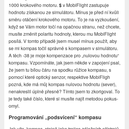
1000 krokového motoru.
$
v MobiFlight zastupuje
hodnotu získanou ze simulátoru. Mínus je před ní kvůli
směru otáčení krokového motoru. To je na vyzkoušení,
když se Vám motor točí na opačnou stranu, než chcete,
musíte změnit polaritu hodnoty, kterou mu MobiFlight
posílá. V tomto případě jsem musel mínus použít, aby
se mi kompas točil správně s kompasem v simulátoru.
A těch -38 je moje kompenzace pro „nulovou hodnotu“
kompasu. Vzpomínáte, jak jsem někde v zapojení psal,
že jsem tu bílou čáru na spodku růžice kompasu, s
pomocí které optický senzor, respektive MobiFligh
pozná, kde má můj kompas nulovou hodnotu (sever),
nenakreslil úplně přesně? Tímto jsem to zkorigoval. To
je tedy také číslo, které si musíte najít metodou pokus-
omyl.
Programování „podsvícení“ kompasu
Jak víte, kompas, stejně jako trojice záložních přístrojů