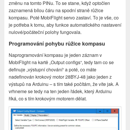
změnu na tomto PINu. To se stane, když optočlen
zaznamená bílou čáru na spodní straně růžice
kompasu. Poté MobiFlight servo zastaví. To je vše, co
je potřeba k tomu, aby funkce automatického nastavení
nulové/počáteční polohy fungovala.
Programování pohybu růžice kompasu
Naprogramování kompasu je jeden záznam v
MobiFlight na kartě „Output configs“, tedy tam co se
definuje „výstupní chování“ a poté, co máte
nadefinován krokový motor 28BYJ-48 jako jeden z
výstupů na Arduinu – s tím také počítám, že víte jak. A
vrhneme se tedy na ten jeden řádek, který Arduinu
říká, co s tím krokovým motorem dělat.