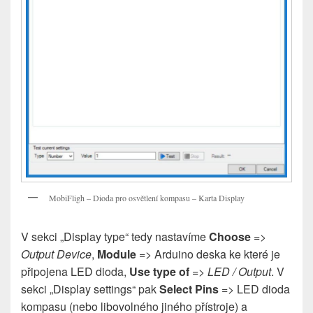
MobiFligh – Dioda pro osvětlení kompasu – Karta Display
V sekci „Display type“ tedy nastavíme
Choose
=>
Output Device
,
Module
=> Arduino deska ke které je
připojena LED dioda,
Use type of
=>
LED / Output
. V
sekci „Display settings“ pak
Select Pins
=> LED dioda
kompasu (nebo libovolného jiného přístroje) a