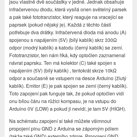
jsou vlastně dvě součástky v jedné. Jednak obsahuje
infračervenou diodu, která vysílá onen světelný parsek
a pak také fototranzistor, který reaguje na vracející se
paprsek (pokud nějaký je). Každá z těchto částí
potřebuje dva drátky. Infračervená dioda má anodu (A)
spojenou s napájením (5V) (bílý kablík) skrz 330Ω
odpor (modrý kablík) a katodu (černý kablík) se zemí.
Fototranzistor, ten nám říká, kdy optočlen zaznamenal
návrat paprsku. Ten má kolektor (C) také spojen s
napájením (5V) (bílý kablík) , tentokrát skrze 10kΩ
odpor a současně se vstupem na desce Arduino (žlutý
kablík). Emitor (E) je pak spojen se zemí (černý kablík).
Toto zapojení pak funguje tak, že pokud optočlen vidí
onu bílou čáru na růžici kompasu, je na vstupu do
Arduino 0V (LOW) a pokud ji nevidí, je tam 5V (HIGH).
Na schématu zapojení si také můžete všimnout
propojení pinu GND z Arduina se záporným pólem
(takže také GND) externího zdroje. Propojení GND