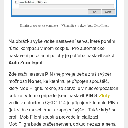
Konfigurace serva kompasu – Všimněte si sekce Auto Zero Input
Na obrázku výše vidíte nastavení serva, které pohání
růžici kompasu v mém kokpitu. Pro automatické
nastavení počáteční polohy je potřeba nastavit sekci
Auto Zero Input
.
Zde stačí nastavit
PIN
(nejprve je třeba zrušit výběr
možnosti
None
), ke kterému je připojen spouštěč,
který MobiFlightu řekne, že servo je v nulové/počáteční
poloze. V tomto případě jsem nastavil
PIN 8
.
Žlutý
vodič z optočlenu QRD1114 je připojen k tomuto PINu
(jak vidíte na schématu zapojení výše). Takže když se
profil MobiFlight spustí a provede inicializaci,
MobiFlight bude otáčet servem, dokud nezaznamená