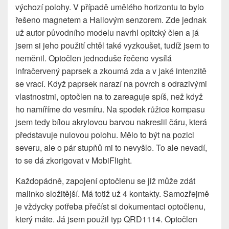
výchozí polohy. V případě umělého horizontu to bylo
řešeno magnetem a Hallovým senzorem. Zde jednak
už autor původního modelu navrhl opitcký člen a já
jsem si jeho použití chtěl také vyzkoušet, tudíž jsem to
neměnil. Optočlen jednoduše řečeno vysílá
infračervený paprsek a zkoumá zda a v jaké intenzitě
se vrací. Když paprsek narazí na povrch s odrazivými
vlastnostmi, optočlen na to zareaguje spíš, než když
ho namíříme do vesmíru. Na spodek růžice kompasu
jsem tedy bílou akrylovou barvou nakreslil čáru, která
představuje nulovou polohu. Mělo to být na pozici
severu, ale o pár stupňů mi to nevyšlo. To ale nevadí,
to se dá zkorigovat v MobiFlight.
Každopádně, zapojení optočlenu se již může zdát
malinko složitější. Má totiž už 4 kontakty. Samozřejmě
je vždycky potřeba přečíst si dokumentaci optočlenu,
který máte. Já jsem použil typ QRD1114. Optočlen