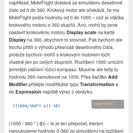
například, MobiFlight dostává ze simulátoru desetinné
číslo od 0 do 360. Krokový motor ale očekává, že mu
MobiFlight pošle hodnotu od 0 do 1000 – což je otáčka
krokového motoru o 360 stupňů. Ano, mohli by jsme
nastavit krokovému motoru
Display scale
na kartě
Display
na 360, abychom to srovnali. Pak bychom ale
trochu přišli o výhodu přesnosti desetinného čísla,
protože bychom mohli s krokovým motorem točit
vlastně jen po celých stupních. Rozlišení 1000 umožní
jemnější otáčení růžicí kompasu. Musíme ale tedy tu
hodnotu 360 naroubovat na 1000. Přes tlačítko
Add
Modifier
přidejte modifikátor typu
Transformation
a
do
Expression
napiště výraz z obrázku:
powershell
((
1000
/
360
*(-
$
))
-38
)
(1000 / 360 * (-$)) – to je ten přepočet, kterým
naroubujeme hodnotu 0-360 ze simulátoru na rozlišení