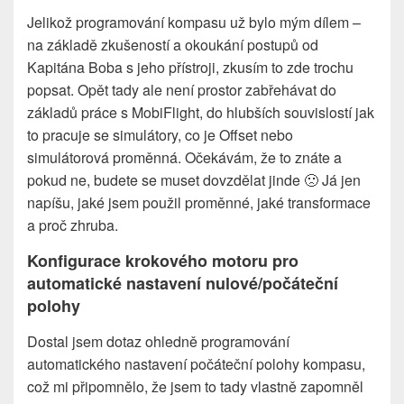
Jelikož programování kompasu už bylo mým dílem –
na základě zkušeností a okoukání postupů od
Kapitána Boba s jeho přístroji, zkusím to zde trochu
popsat. Opět tady ale není prostor zabřehávat do
základů práce s MobiFlight, do hlubších souvislostí jak
to pracuje se simulátory, co je Offset nebo
simulátorová proměnná. Očekávám, že to znáte a
pokud ne, budete se muset dovzdělat jinde 🙁 Já jen
napíšu, jaké jsem použil proměnné, jaké transformace
a proč zhruba.
Konfigurace krokového motoru pro
automatické nastavení nulové/počáteční
polohy
Dostal jsem dotaz ohledně programování
automatického nastavení počáteční polohy kompasu,
což mi připomnělo, že jsem to tady vlastně zapomněl