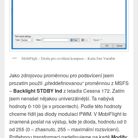
MobiFligh – Dioda pro osvětlení kompasu – Karta Sim Variable
Jako zdrojovou proměnnou pro podsvícení jsem
prozatím použil „předdefinovanou“ proměnnou z MSFS
–
Backlight STDBY Ind
z letadla Cessna 172. Zatím
jsem nenašel nějakou univerzálnější. Ta nabývá
hodnoty 0-100 (je v procentech). Podle této hodnoty
chceme řídit jas diody modulací PWM. V MobiFlight to
znamená poslat na výstup, kde je dioda, hodnotu od 0
od 255 (0 – zhasnuto, 255 – maximální rozsvícení).
Potřebnou transformaci nadefinujeme na kartě
Modify
: