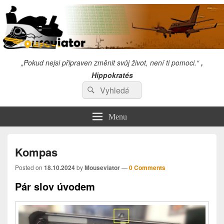
„Pokud nejsi připraven změnit svůj život, není ti pomoci.“
,
Hippokratés
Search
"Snažím se věnovat tolik času,abych se sám zlepšil, že mi nezbyde čas
Search
kritizovat druhé!" Chuck Norris
for:
Menu
Kompas
Posted on
18.10.2024
by
Mouseviator
—
0 Comments
Pár slov úvodem