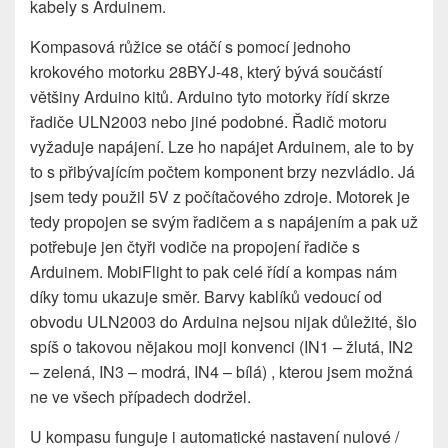
kabely s Arduinem.
Kompasová růžice se otáčí s pomocí jednoho
krokového motorku 28BYJ-48, který bývá součástí
většiny Arduino kitů. Arduino tyto motorky řídí skrze
řadiče ULN2003 nebo jiné podobné. Řadič motoru
vyžaduje napájení. Lze ho napájet Arduinem, ale to by
to s přibývajícím počtem komponent brzy nezvládlo. Já
jsem tedy použil 5V z počítačového zdroje. Motorek je
tedy propojen se svým řadičem a s napájením a pak už
potřebuje jen čtyři vodiče na propojení řadiče s
Arduinem. MobiFlight to pak celé řídí a kompas nám
díky tomu ukazuje směr. Barvy kablíků vedoucí od
obvodu ULN2003 do Arduina nejsou nijak důležité, šlo
spíš o takovou nějakou moji konvenci (IN1 – žlutá, IN2
– zelená, IN3 – modrá, IN4 – bílá) , kterou jsem možná
ne ve všech případech dodržel.
U kompasu funguje i automatické nastavení nulové /