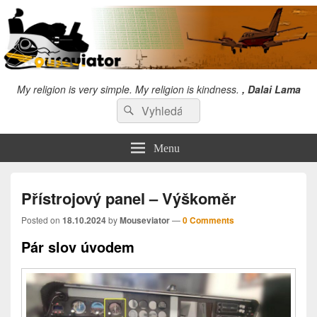
My religion is very simple. My religion is kindness.
, Dalai Lama
Search
"Snažím se věnovat tolik času,abych se sám zlepšil, že mi nezbyde čas
Search
kritizovat druhé!" Chuck Norris
for:
Menu
Přístrojový panel – Výškoměr
Posted on
18.10.2024
by
Mouseviator
—
0 Comments
Pár slov úvodem