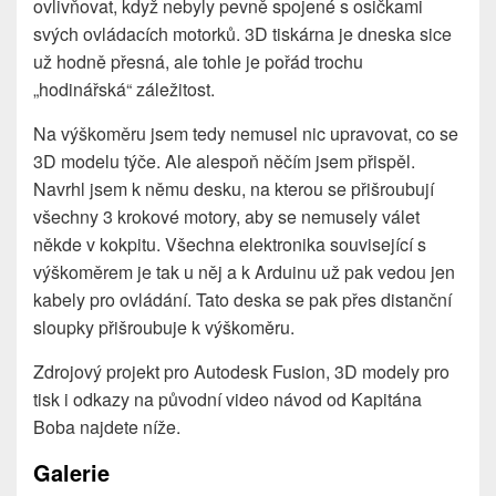
ovlivňovat, když nebyly pevně spojené s osičkami
svých ovládacích motorků. 3D tiskárna je dneska sice
už hodně přesná, ale tohle je pořád trochu
„hodinářská“ záležitost.
Na výškoměru jsem tedy nemusel nic upravovat, co se
3D modelu týče. Ale alespoň něčím jsem přispěl.
Navrhl jsem k němu desku, na kterou se přišroubují
všechny 3 krokové motory, aby se nemusely válet
někde v kokpitu. Všechna elektronika související s
výškoměrem je tak u něj a k Arduinu už pak vedou jen
kabely pro ovládání. Tato deska se pak přes distanční
sloupky přišroubuje k výškoměru.
Zdrojový projekt pro Autodesk Fusion, 3D modely pro
tisk i odkazy na původní video návod od Kapitána
Boba najdete níže.
Galerie