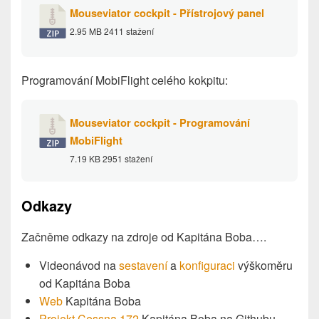
Mouseviator cockpit - Přístrojový panel
2.95 MB
2411 stažení
Programování MobiFlight celého kokpitu:
Mouseviator cockpit - Programování
MobiFlight
7.19 KB
2951 stažení
Odkazy
Začněme odkazy na zdroje od Kapitána Boba….
Videonávod na
sestavení
a
konfiguraci
výškoměru
od Kapitána Boba
Web
Kapitána Boba
Projekt Cessna 172
Kapitána Boba na Githubu