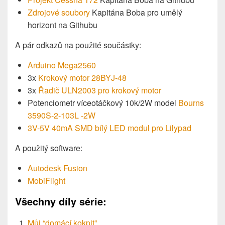
Zdrojové soubory
Kapitána Boba pro umělý
horizont na Githubu
A pár odkazů na použité součástky:
Arduino Mega2560
3x
Krokový motor 28BYJ-48
3x
Řadič ULN2003 pro krokový motor
Potenciometr víceotáčkový 10k/2W model
Bourns
3590S-2-103L -2W
3V-5V 40mA SMD bílý LED modul pro Lilypad
A použitý software:
Autodesk Fusion
MobiFlight
Všechny díly série:
Můj “domácí kokpit”