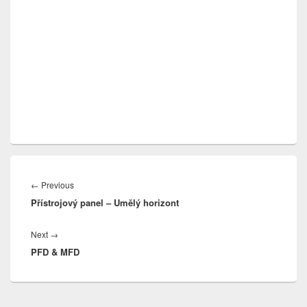
Navigace
pro
Previous
←
Previous
příspěvek
Přístrojový panel – Umělý horizont
post:
Next
Next
→
PFD & MFD
post: