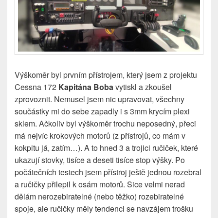
Výškoměr byl prvním přístrojem, který jsem z projektu
Cessna 172
Kapitána Boba
vytiskl a zkoušel
zprovoznit. Nemusel jsem nic upravovat, všechny
součástky mi do sebe zapadly i s 3mm krycím plexi
sklem. Ačkoliv byl výškoměr trochu neposedný, přeci
má nejvíc krokových motorů (z přístrojů, co mám v
kokpitu já, zatím…). A to hned 3 a trojici ručiček, které
ukazují stovky, tisíce a deseti tisíce stop výšky. Po
počátečních testech jsem přístroj ještě jednou rozebral
a ručičky přilepil k osám motorů. Sice velmi nerad
dělám nerozebiratelné (nebo těžko) rozebiratelné
spoje, ale ručičky měly tendenci se navzájem trošku