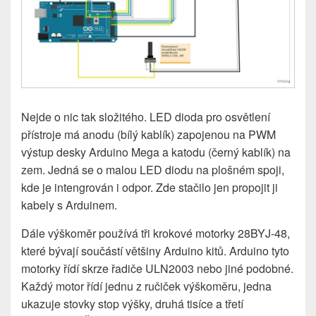
Nejde o nic tak složitého. LED dioda pro osvětlení
přístroje má anodu (bílý kablík) zapojenou na PWM
výstup desky Arduino Mega a katodu (černý kablík) na
zem. Jedná se o malou LED diodu na plošném spoji,
kde je intengrován i odpor. Zde stačilo jen propojit ji
kabely s Arduinem.
Dále výškoměr používá tři krokové motorky 28BYJ-48,
které bývají součástí většiny Arduino kitů. Arduino tyto
motorky řídí skrze řadiče ULN2003 nebo jiné podobné.
Každý motor řídí jednu z ručiček výškoměru, jedna
ukazuje stovky stop výšky, druhá tisíce a třetí