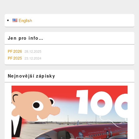
Primary
English
Sidebar
Widget
Area
Jen pro info…
PF 2026
28.12.2025
PF 2025
23.12.2024
Nejnovější zápisky