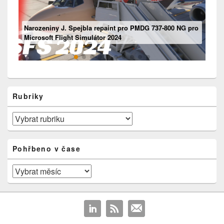
Mouseviator repaint pro PMDG 737-800 NG pro Microsoft
Narozeniny J. Spejbla repaint pro PMDG 737-800 NG pro
Flight Simulátor 2024
Ventilace
Boeing 737 – „Motorový“ panel
Microsoft Flight Simulátor 2024
Rubriky
Rubriky
Pohřbeno v čase
Pohřbeno
v
čase