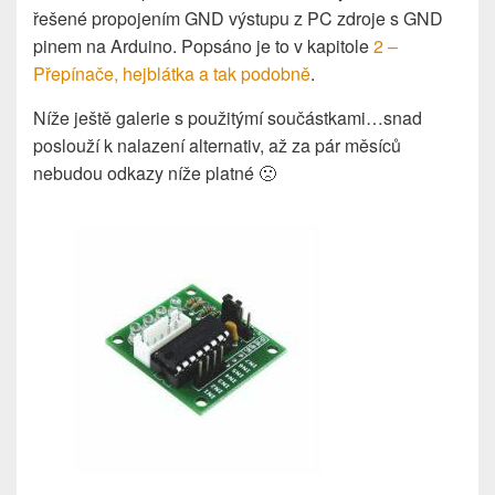
řešené propojením GND výstupu z PC zdroje s GND
pinem na Arduino. Popsáno je to v kapitole
2 –
Přepínače, hejblátka a tak podobně
.
Níže ještě galerie s použitýmí součástkami…snad
poslouží k nalazení alternativ, až za pár měsíců
nebudou odkazy níže platné 🙁