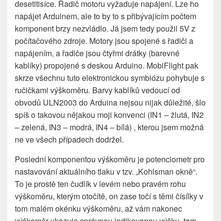
desetitisíce. Řadič motoru vyžaduje napájení. Lze ho
napájet Arduinem, ale to by to s přibývajícím počtem
komponent brzy nezvládlo. Já jsem tedy použil 5V z
počítačového zdroje. Motory jsou spojené s řadiči a
napájením, a řadiče jsou čtyřmi drátky (barevné
kablíky) propojené s deskou Arduino. MobiFlight pak
skrze všechnu tuto elektronickou symbiózu pohybuje s
ručičkami výškoměru. Barvy kablíků vedoucí od
obvodů ULN2003 do Arduina nejsou nijak důležité, šlo
spíš o takovou nějakou moji konvenci (IN1 – žlutá, IN2
– zelená, IN3 – modrá, IN4 – bílá) , kterou jsem možná
ne ve všech případech dodržel.
Poslední komponentou výškoměru je potenciometr pro
nastavování aktuálního tlaku v tzv. „Kohlsman okně“.
To je prostě ten čudlík v levém nebo pravém rohu
výškoměru, kterým otočítě, on zase točí s těmi čísílky v
tom malém okénku výškoměru, až vám nakonec
výškoměr ukazuje správnou indikovanou výšku, tam