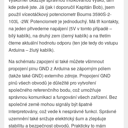
kde právě jste. Já (jak i doporučil Kapitán Bob), jsem
použil víceotáčkový potenciometr Bourns 3590S-2-
103L -2W. Potenciometr je jednoduchý. Má tři kontakty,
na jeden přivedeme napájení (5V v tomto případě –
bílý kablík), na druhý zem (černý kablík) a na třetím
čteme aktuální hodnotu odporu (ten jde tedy do vstupu
Arduina – žlutý kablík).
Na schématu zapojení si také můžete všimnout
propojení pinu GND z Arduina se záporným pólem
(takže také GND) externího zdroje. Propojení GND
pinů všech obvodů je důležité pro vytvoření
společného referenčního bodu, což umožňuje
správnou komunikaci a fungování všech zařízení. Bez
společné země mohou signály být špatně
interpretovány, což vede k nesprávné funkci. Správné
uzemnění také snižuje elektrický šum a zlepšuje
stabilitu a bezpečnost obvodů. Prakticky to mám