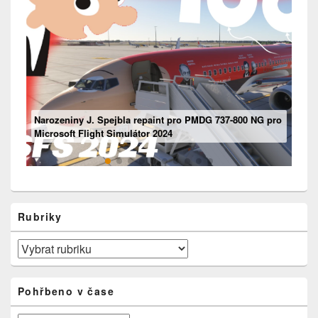
Mouseviator repaint pro PMDG 737-800 NG pro Microsoft
Narozeniny J. Spejbla repaint pro PMDG 737-800 NG pro
Flight Simulátor 2024
Ventilace
Boeing 737 – „Motorový“ panel
Microsoft Flight Simulátor 2024
Rubriky
Rubriky
Pohřbeno v čase