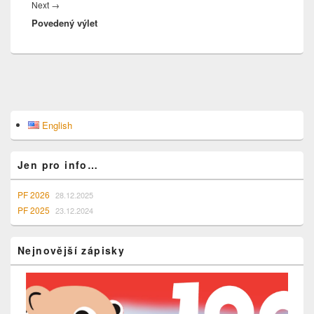
Next
Next
→
Povedený výlet
post:
Primary
English
Sidebar
Widget
Area
Jen pro info…
PF 2026
28.12.2025
PF 2025
23.12.2024
Nejnovější zápisky