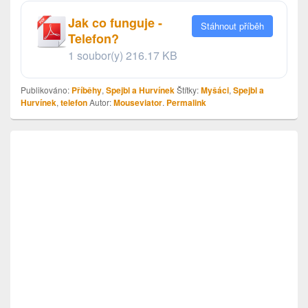
Jak co funguje -
Stáhnout příběh
Telefon?
1 soubor(y)
216.17 KB
Publikováno:
Příběhy
,
Spejbl a Hurvínek
Štítky:
Myšáci
,
Spejbl a
Hurvínek
,
telefon
Autor:
Mouseviator
.
Permalink