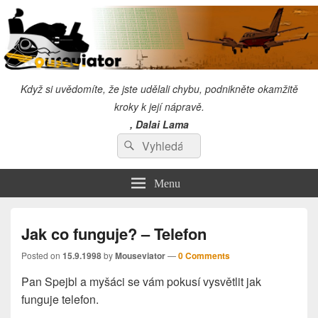
Když si uvědomíte, že jste udělali chybu, podnikněte okamžitě
kroky k její nápravě.
, Dalai Lama
Search
"Snažím se věnovat tolik času,abych se sám zlepšil, že mi nezbyde čas
Search
kritizovat druhé!" Chuck Norris
for:
Menu
Jak co funguje? – Telefon
Posted on
15.9.1998
by
Mouseviator
—
0 Comments
Pan Spejbl a myšáci se vám pokusí vysvětlit jak
funguje telefon.