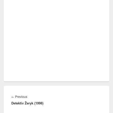
Navigace
pro
Previous
←
Previous
příspěvek
Detektiv Žeryk (1998)
post: