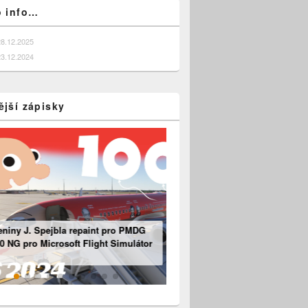
o info…
28.12.2025
23.12.2024
ější zápisky
niny J. Spejbla repaint pro PMDG
ouseviator repaint pro PMDG 737-800 NG
0 NG pro Microsoft Flight Simulátor
pro Microsoft Flight Simulátor 2024
Boeing 737 – „Motorový“ panel