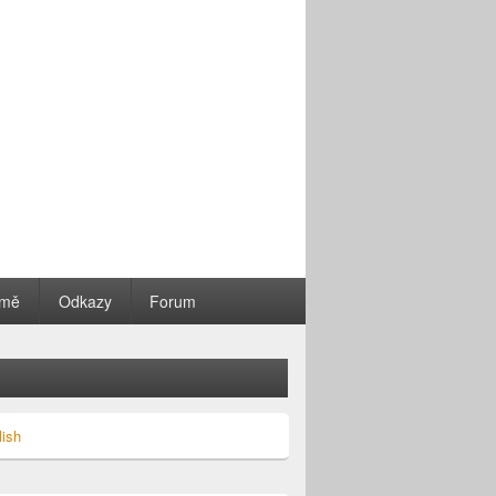
 mě
Odkazy
Forum
lish