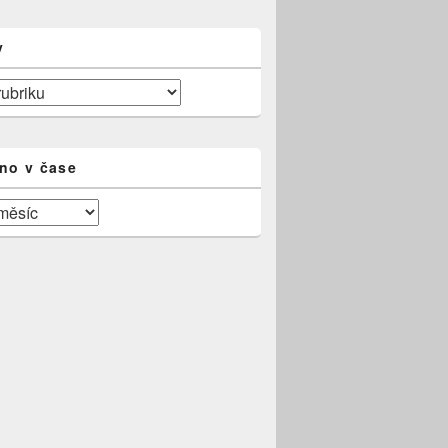
y
no v čase