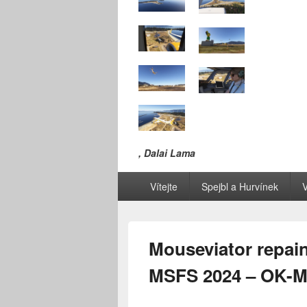
, Dalai Lama
Primární
Vítejte
Spejbl a Hurvínek
V
menu
Mouseviator repai
MSFS 2024 – OK-