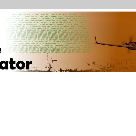
 sám zlepšil, že mi nezbyde čas kritizovat druhé!" Chuck Norris