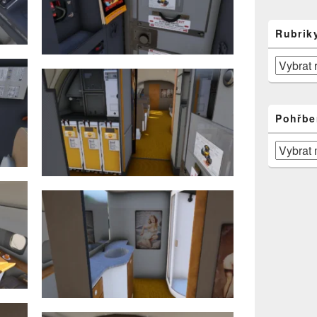
Rubrik
Rubriky
Pohřbe
Pohřbeno
v
čase