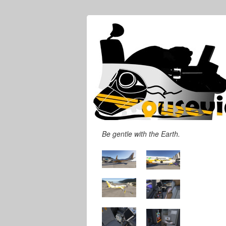
"Snažím se věnovat tolik času,abych se
Be gentle with the Earth.