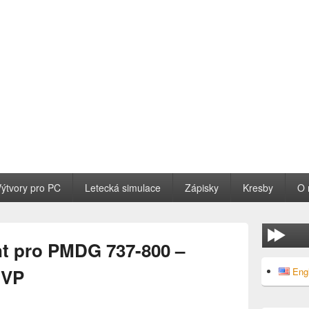
ýtvory pro PC
Letecká simulace
Zápisky
Kresby
O
nt pro PMDG 737-800 –
Primary
MVP
Eng
Sidebar
Widget
Area