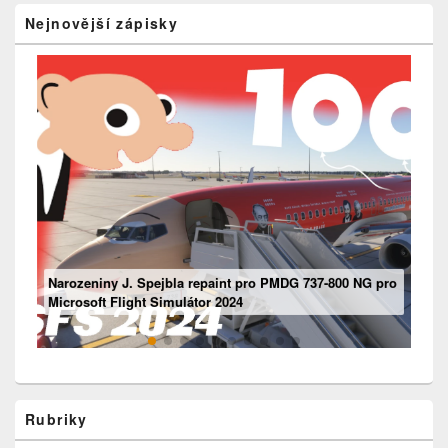
Nejnovější zápisky
Mouseviator repaint pro PMDG 737-800 NG pro Microsoft
Narozeniny J. Spejbla repaint pro PMDG 737-800 NG pro
Flight Simulátor 2024
Ventilace
Boeing 737 – „Motorový“ panel
Microsoft Flight Simulátor 2024
Rubriky