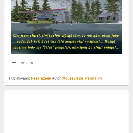
PF 2020
Publikováno:
Nezařazené
Autor:
Mouseviator
.
Permalink