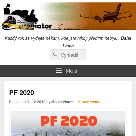
Každý rok se vydejte někam, kde jste nikdy předtím nebyli.
, Dalai
Lama
Search
"Snažím se věnovat tolik času,abych se sám zlepšil, že mi nezbyde čas
Search
kritizovat druhé!" Chuck Norris
for:
Menu
PF 2020
Posted on
31.12.2019
by
Mouseviator
—
0 Comments