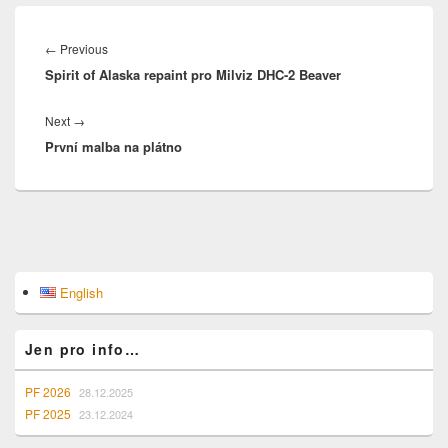
Navigace
pro
Previous
←
Previous
příspěvek
Spirit of Alaska repaint pro Milviz DHC-2 Beaver
post:
Next
Next
→
První malba na plátno
post:
Primary
English
Sidebar
Widget
Area
Jen pro info…
PF 2026
28.12.2025
PF 2025
23.12.2024